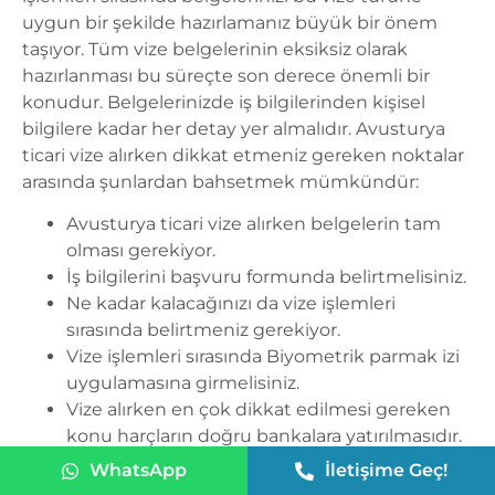
uygun bir şekilde hazırlamanız büyük bir önem
taşıyor. Tüm vize belgelerinin eksiksiz olarak
hazırlanması bu süreçte son derece önemli bir
konudur. Belgelerinizde iş bilgilerinden kişisel
bilgilere kadar her detay yer almalıdır.
Avusturya
ticari vize
alırken dikkat etmeniz gereken noktalar
arasında şunlardan bahsetmek mümkündür:
Avusturya ticari vize
alırken belgelerin tam
olması gerekiyor.
İş bilgilerini başvuru formunda belirtmelisiniz.
Ne kadar kalacağınızı da vize işlemleri
sırasında belirtmeniz gerekiyor.
Vize işlemleri sırasında Biyometrik parmak izi
uygulamasına girmelisiniz.
Vize alırken en çok dikkat edilmesi gereken
konu harçların doğru bankalara yatırılmasıdır.
Bu işlemler sırasında şirket bilgileriniz ve işveren
WhatsApp
İletişime Geç!
bilgileriniz son derece önemlidir. Vize evraklarınızda