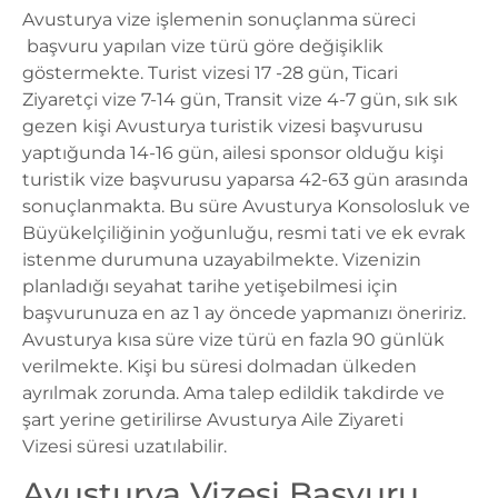
Avusturya vize
işlemenin sonuçlanma süreci
başvuru yapılan vize türü göre değişiklik
göstermekte. Turist vizesi 17 -28 gün, Ticari
Ziyaretçi vize 7-14 gün, Transit vize 4-7 gün, sık sık
gezen kişi
Avusturya turistik vizesi
başvurusu
yaptığunda 14-16 gün, ailesi sponsor olduğu kişi
turistik vize başvurusu yaparsa 42-63 gün arasında
sonuçlanmakta. Bu süre Avusturya Konsolosluk ve
Büyükelçiliğinin yoğunluğu, resmi tati ve ek evrak
istenme durumuna uzayabilmekte. Vizenizin
planladığı seyahat tarihe yetişebilmesi için
başvurunuza en az 1 ay öncede yapmanızı öneririz.
Avusturya kısa süre vize türü en fazla 90 günlük
verilmekte. Kişi bu süresi dolmadan ülkeden
ayrılmak zorunda. Ama talep edildik takdirde ve
şart yerine getirilirse
Avusturya Aile Ziyareti
Vizesi
süresi uzatılabilir.
Avusturya Vizesi Başvuru