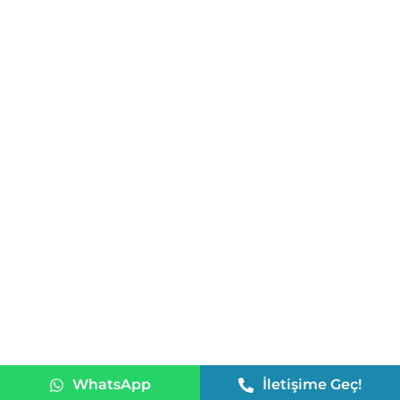
bilgi@vizenation.com
+90 850 309 77 68
+90 543 201 83 06
+90 533 065 60 30
Ankara Ofis (Merkez Ofis)
Barbaros Mah. Tunalı Hilmi Cad. Odeka İş Merkezi No: 65/33
Çankaya/ANKARA
İzmir Ofis
Akdeniz Mah. Akdeniz Cad.
Akdeniz İş Hanı No: 5 Kat: 6
Daire: 606 Konak / İZMİR
İstanbul Ofis
19 Mayıs Mah. Halaskargazi Cad.
Çiftkurt Apt. No:226 Kat: 7
WhatsApp
İletişime Geç!