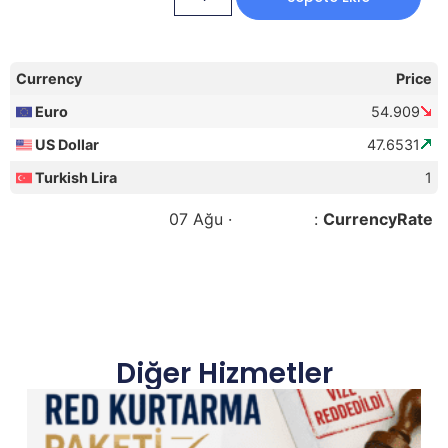
Currency
Price
Euro
54.909
US Dollar
47.6531
Turkish Lira
1
07 Ağu ·
FX Source
:
CurrencyRate
Diğer Hizmetler