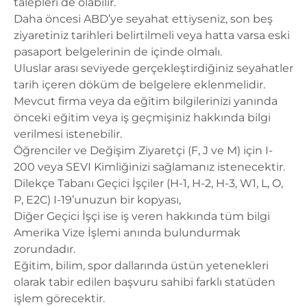
talepleri de olabilir.
Daha öncesi ABD’ye seyahat ettiyseniz, son beş
ziyaretiniz tarihleri belirtilmeli veya hatta varsa eski
pasaport belgelerinin de içinde olmalı.
Uluslar arası seviyede gerçekleştirdiğiniz seyahatler
tarih içeren döküm de belgelere eklenmelidir.
Mevcut firma veya da eğitim bilgilerinizi yanında
önceki eğitim veya iş geçmişiniz hakkında bilgi
verilmesi istenebilir.
Öğrenciler ve Değişim Ziyaretçi (F, J ve M) için I-
200 veya SEVI Kimliğinizi sağlamanız istenecektir.
Dilekçe Tabanı Geçici İşçiler (H-1, H-2, H-3, W1, L, O,
P, E2C) I-19’unuzun bir kopyası,
Diğer Geçici İşçi ise iş veren hakkında tüm bilgi
Amerika Vize İşlemi anında bulundurmak
zorundadır.
Eğitim, bilim, spor dallarında üstün yetenekleri
olarak tabir edilen başvuru sahibi farklı statüden
işlem görecektir.