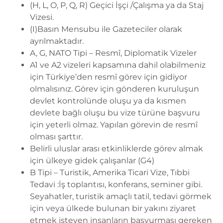
(H, L, O, P, Q, R) Geçici İşçi /Çalışma ya da Staj
Vizesi.
(I)Basın Mensubu ile Gazeteciler olarak
ayrılmaktadır.
A, G, NATO Tipi – Resmî, Diplomatik Vizeler
A1 ve A2 vizeleri kapsamına dahil olabilmeniz
için Türkiye’den resmî görev için gidiyor
olmalısınız. Görev için gönderen kuruluşun
devlet kontrolünde oluşu ya da kısmen
devlete bağlı oluşu bu vize türüne başvuru
için yeterli olmaz. Yapılan görevin de resmî
olması şarttır.
Belirli uluslar arası etkinliklerde görev almak
için ülkeye gidek çalışanlar (G4)
B Tipi – Turistik,
Amerika Ticari Vize
, Tıbbi
Tedavi :İş toplantısı, konferans, seminer gibi.
Seyahatler, turistik amaçlı tatil, tedavi görmek
için veya ülkede bulunan bir yakını ziyaret
etmek isteyen insanların başvurması gereken