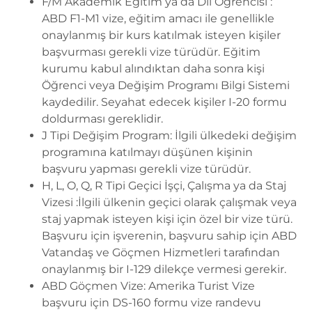
F/M Akademik Eğitim ya da Dil Öğrencisi :
ABD F1-M1 vize, eğitim amacı ile genellikle
onaylanmış bir kurs katılmak isteyen kişiler
başvurması gerekli vize türüdür. Eğitim
kurumu kabul alındıktan daha sonra kişi
Öğrenci veya Değişim Programı Bilgi Sistemi
kaydedilir. Seyahat edecek kişiler I-20 formu
doldurması gereklidir.
J Tipi Değişim Program: İlgili ülkedeki değişim
programına katılmayı düşünen kişinin
başvuru yapması gerekli vize türüdür.
H, L, O, Q, R Tipi Geçici İşçi, Çalışma ya da Staj
Vizesi :İlgili ülkenin geçici olarak çalışmak veya
staj yapmak isteyen kişi için özel bir vize türü.
Başvuru için işverenin, başvuru sahip için ABD
Vatandaş ve Göçmen Hizmetleri tarafından
onaylanmış bir I-129 dilekçe vermesi gerekir.
ABD Göçmen Vize: Amerika Turist Vize
başvuru için DS-160 formu vize randevu