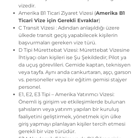
vizedir.
Amerika B1 Ticari Ziyaret Vizesi (
Amerika B1
Ticari Vize için Gerekli Evraklar
)
C Transit Vizesi
: Adından anlaşıldığı üzere
ülkede transit geçiş yapabilecek kişilerin
başvurmaları gereken vize türü.
D Tipi Mürettebat Vizesi: Mürettebat Vizesine
İhtiyaçı olan kişileri ise Şu Şekildedir; Pilot ya
da uçuş görevlileri. Gemide kaptan, teknisyen
veya tayfa. Aynı anda cankurtaran, aşçı, garson
vs. personeller veya bir eğitim gemisi stajyer
personel.
E1, E2, E3 Tipi –
Amerika Yatırımcı Vizesi
:
Önemli iş girişim ve etkileşimlerde bulunan
şahısların veya yatırım yapılan bir kuruluş
faaliyetini geliştirmek, yönetmek için ülke
giriş yapmayı planlayan kişiler tercih etmesi
gerekli bir vize türüdür.