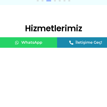
Hizmetlerimiz
WhatsApp
İletişime Geç!
AMERIKA VIZESI
ALMANYA VIZESI
Daha Fazla Bilgi
Daha Fazla Bilgi